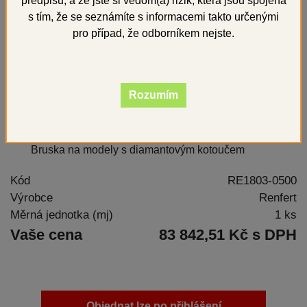
předpisů, a že jste si vědom(a) rizik, která jsou spojena
s tím, že se seznámíte s informacemi takto určenými
pro případ, že odborníkem nejste.
Rozumím
Bruska na modely s diamantovým kotoučem
Kód
RE1803-0500
Výrobce
Renfert
Měrná jednotka (mj)
1 ks
Vaše cena
83 842,51 Kč s DPH
Objednat lze po přihlášení