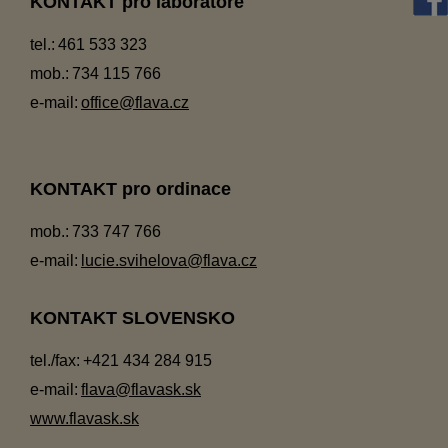
KONTAKT pro laboratoře
tel.:
461 533 323
mob.:
734 115 766
e-mail:
office@flava.cz
KONTAKT pro ordinace
mob.:
733 747 766
e-mail:
lucie.svihelova@flava.cz
KONTAKT SLOVENSKO
tel./fax:
+421 434 284 915
e-mail:
flava@flavask.sk
www.flavask.sk