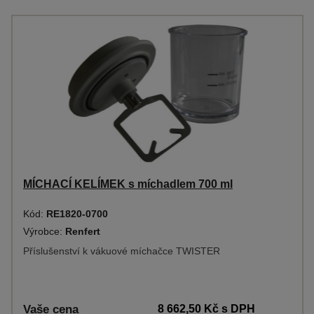
MÍCHACÍ KELÍMEK s míchadlem 700 ml
Kód:
RE1820-0700
Výrobce:
Renfert
Příslušenství k vákuové míchačce TWISTER
Vaše cena
8 662,50 Kč
s DPH