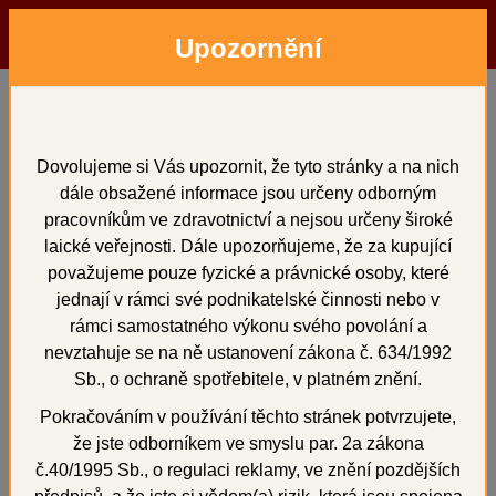
Upozornění
Menu
Hledat
Přihlásit
Košík
Domů
Přístroje
MTPLUS Trimmer + MARATHON
MTPLUS Trimmer +
Dovolujeme si Vás upozornit, že tyto stránky a na nich
dále obsažené informace jsou určeny odborným
MARATHON
pracovníkům ve zdravotnictví a nejsou určeny široké
laické veřejnosti. Dále upozorňujeme, že za kupující
považujeme pouze fyzické a právnické osoby, které
jednají v rámci své podnikatelské činnosti nebo v
rámci samostatného výkonu svého povolání a
+
nevztahuje se na ně ustanovení zákona č. 634/1992
Sb., o ochraně spotřebitele, v platném znění.
Pokračováním v používání těchto stránek potvrzujete,
že jste odborníkem ve smyslu par. 2a zákona
č.40/1995 Sb., o regulaci reklamy, ve znění pozdějších