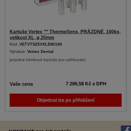
Kartuše Vertex ™ ThermoSens, PRÁZDNÉ, 100ks,
velikost XL, ø 25mm
Kód:
VETVTS25VXLEM/100
Výrobce:
Vertex Dental
prázdné hliníkové kartuše pro vstřikování
Vaše cena
7 286,58 Kč
s DPH
Objednat lze po přihlášení