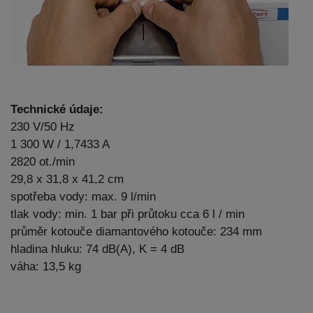
Technické údaje:
230 V/50 Hz
1 300 W / 1,7433 A
2820 ot./min
29,8 x 31,8 x 41,2 cm
spotřeba vody: max. 9 l/min
tlak vody: min. 1 bar při průtoku cca 6 l / min
průměr kotouče diamantového kotouče: 234 mm
hladina hluku: 74 dB(A), K = 4 dB
váha: 13,5 kg