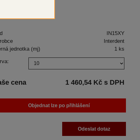
í pryskyřice
d
IN15XY
robce
Interdent
rná jednotka (mj)
1 ks
rva:
aše cena
1 460,54 Kč s DPH
Objednat lze po přihlášení
Odeslat dotaz