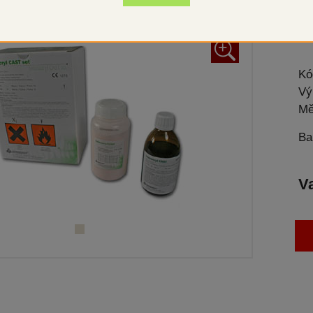
Lic
+
Kó
Vý
Mě
Ba
V