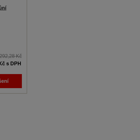
ůní
 292,28 Kč
 Kč
s DPH
šení