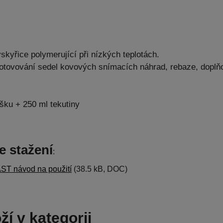
kyřice polymerující při nízkých teplotách.
otovování sedel kovových snímacích náhrad, rebaze, doplňov
ášku + 250 ml tekutiny
e stažení
:
 návod na použití
(38.5 kB, DOC)
ží v kategorii