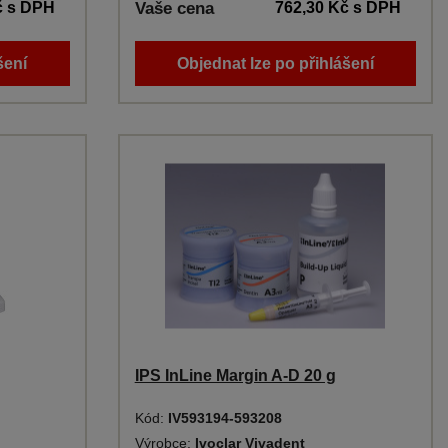
č
s DPH
Vaše cena
762,30 Kč
s DPH
šení
Objednat lze po přihlášení
IPS InLine Margin A-D 20 g
Kód:
IV593194-593208
Výrobce:
Ivoclar Vivadent