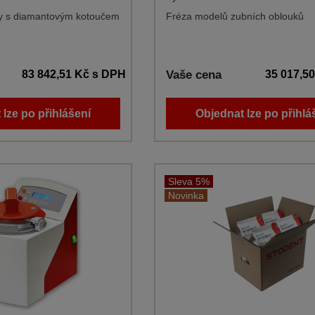
y s diamantovým kotoučem
Fréza modelů zubních oblouků
83 842,51 Kč
s DPH
Vaše cena
35 017,5
 lze po přihlášení
Objednat lze po přihlá
Sleva 5%
Novinka