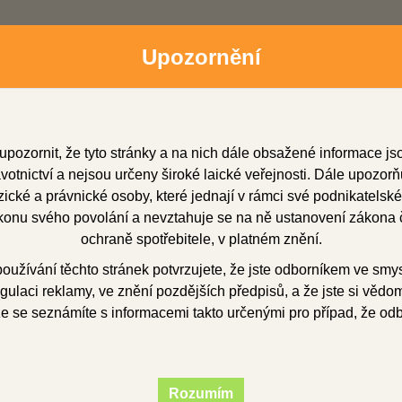
Upozornění
upozornit, že tyto stránky a na nich dále obsažené informace j
otnictví a nejsou určeny široké laické veřejnosti. Dále upozorň
cké a právnické osoby, které jednají v rámci své podnikatelské
onu svého povolání a nevztahuje se na ně ustanovení zákona č
dní zástupci
Soubory ke stažení
O firmě
Obchod
ochraně spotřebitele, v platném znění.
užívání těchto stránek potvrzujete, že jste odborníkem ve smy
gulaci reklamy, ve znění pozdějších předpisů, a že jste si vědom(
ryskyřice
licí
INTERACRYL CAST sada
že se seznámíte s informacemi takto určenými pro případ, že od
RACRYL CAST sada
Rozumím