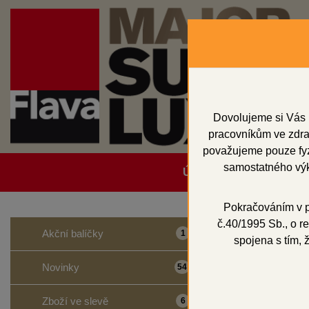
Dovolujeme si Vás 
pracovníkům ve zdrav
považujeme pouze fyzi
samostatného výk
Úvodní strana
Obcho
Pokračováním v po
č.40/1995 Sb., o re
Domů
Dentální p
Akční balíčky
1
spojena s tím, 
INTE
Novinky
54
Zboží ve slevě
6