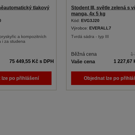
něautomatický tlakový
Stodent III, světle zelená s v
manga, 4x 5 kg
0
Kód:
EVG3J20
Výrobce:
EVERALL7
pryskyřic a kompozitních
Tvrdá sádra - typ III
a i za studena
Běžná cena
1
75 449,55 Kč
s DPH
Vaše cena
1 227,67
 lze po přihlášení
Objednat lze po přihlá