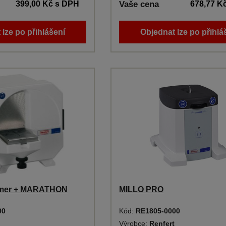
399,00 Kč
s DPH
Vaše cena
678,77 K
 lze po přihlášení
Objednat lze po přihlá
mer + MARATHON
MILLO PRO
00
Kód:
RE1805-0000
Výrobce:
Renfert