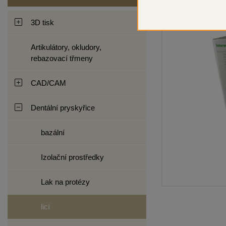
3D tisk
Artikulátory, okludory,
rebazovací třmeny
CAD/CAM
Dentální pryskyřice
bazální
Izolační prostředky
Lak na protézy
licí