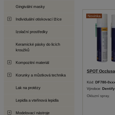
Gingivální masky
Novinka
Individuální otiskovací lžíce
Izolační prostředky
Keramické pásky do licích
kroužků
Kompozitní materiál
SPOT Occlusal
Korunky a můstková technika
Kód:
DF780-0xx
Lak na protézy
Výrobce:
Dentif
Okluzní spray.
Lepidla a vteřinová lepidla
Modelovací nástroje