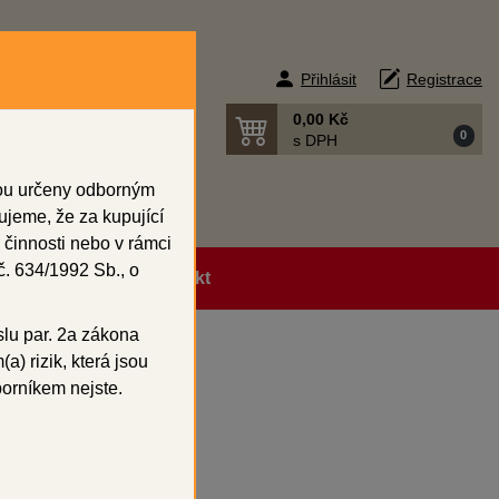
Přihlásit
Registrace
0,00 Kč
0
s DPH
sou určeny odborným
ujeme, že za kupující
 činnosti nebo v rámci
. 634/1992 Sb., o
ní podmínky
Kontakt
slu par. 2a zákona
a) rizik, která jsou
borníkem nejste.