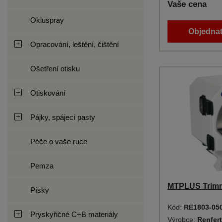
Vaše cena
Okluspray
Objednat
Opracování, leštění, čištění
Ošetření otisku
Otiskování
Pájky, spájecí pasty
Péče o vaše ruce
Pemza
MTPLUS Trim
Písky
Kód:
RE1803-05
Pryskyřičné C+B materiály
Výrobce:
Renfert