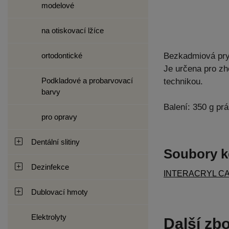
modelové
na otiskovací lžíce
ortodontické
Bezkadmiová prys
Je určena pro zh
Podkladové a probarvovací
technikou.
barvy
Balení: 350 g pr
pro opravy
Dentální slitiny
Soubory k
Dezinfekce
INTERACRYL CAST
Dublovací hmoty
Elektrolyty
Další zbo