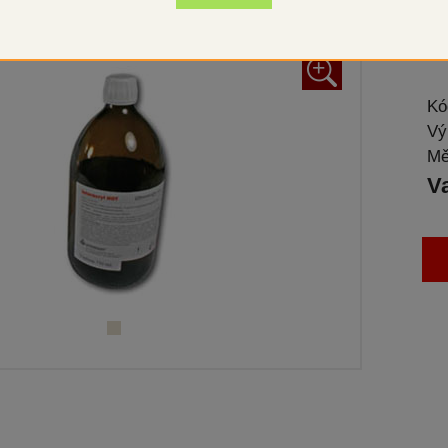
Baz
+
Kó
Vý
Mě
V