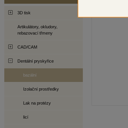
3D tisk
Artikulátory, okludory,
rebazovací třmeny
CAD/CAM
Dentální pryskyřice
bazální
Izolační prostředky
Lak na protézy
licí