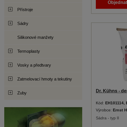
Objednat
Přístroje
Sádry
Silikonové manžety
Termoplasty
Vosky a předtvary
Zatmelovací hmoty a tekutiny
Dr. Kühns - de
Zuby
Kód:
EH101114,
Výrobce:
Ernst H
Sádra - typ II