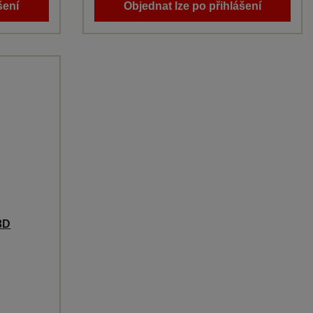
šení
Objednat lze po přihlášení
3D