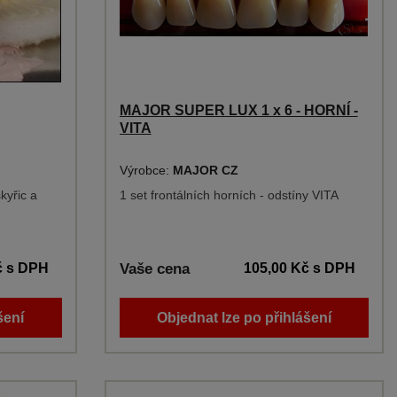
MAJOR SUPER LUX 1 x 6 - HORNÍ -
VITA
Výrobce:
MAJOR CZ
kyřic a
1 set frontálních horních - odstíny VITA
č
s DPH
Vaše cena
105,00 Kč
s DPH
šení
Objednat lze po přihlášení