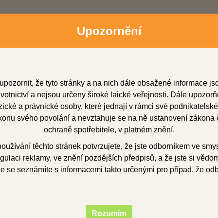
Upozornění
upozornit, že tyto stránky a na nich dále obsažené informace j
otnictví a nejsou určeny široké laické veřejnosti. Dále upozorň
cké a právnické osoby, které jednají v rámci své podnikatelské
onu svého povolání a nevztahuje se na ně ustanovení zákona č
dní zástupci
Soubory ke stažení
O firmě
Obchod
ochraně spotřebitele, v platném znění.
užívání těchto stránek potvrzujete, že jste odborníkem ve smy
gulaci reklamy, ve znění pozdějších předpisů, a že jste si vědom(
ryskyřice
bazální
INTERACRYL HOT 500 ml
že se seznámíte s informacemi takto určenými pro případ, že od
RACRYL HOT 500 m
Rozumím