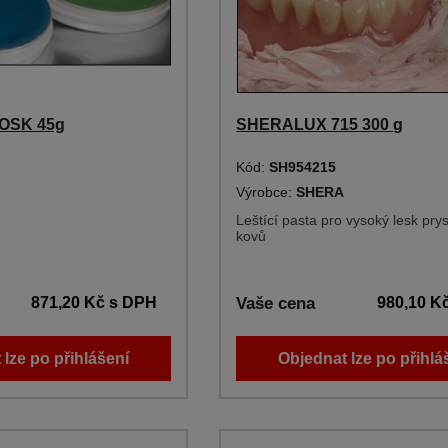
OSK 45g
SHERALUX 715 300 g
Kód:
SH954215
Výrobce:
SHERA
Leštící pasta pro vysoký lesk prys
kovů
871,20 Kč
s DPH
Vaše cena
980,10 K
 lze po přihlášení
Objednat lze po přihlá