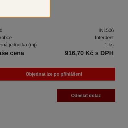
ální pryskyřice
d
IN1506
robce
Interdent
rná jednotka (mj)
1 ks
aše cena
916,70 Kč s DPH
Objednat lze po přihlášení
Odeslat dotaz