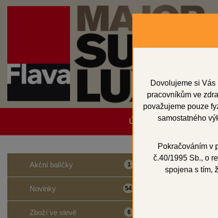
Dovolujeme si Vás 
pracovníkům ve zdrav
považujeme pouze fyzi
samostatného výk
Úvodní strana
Obcho
Pokračováním v po
č.40/1995 Sb., o re
Domů
Dentální p
Akční balíčky
1
spojena s tím, 
INTE
Novinky
54
Zboží ve slevě
6