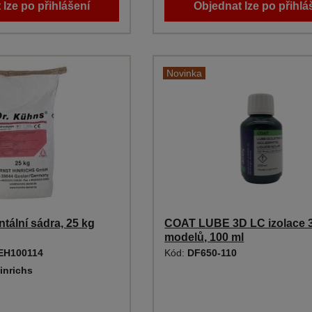
 lze po přihlášení
Objednat lze po přihlá
Novinka
ntální sádra, 25 kg
COAT LUBE 3D LC izolace 
modelů, 100 ml
 EH100114
Kód:
DF650-110
inrichs