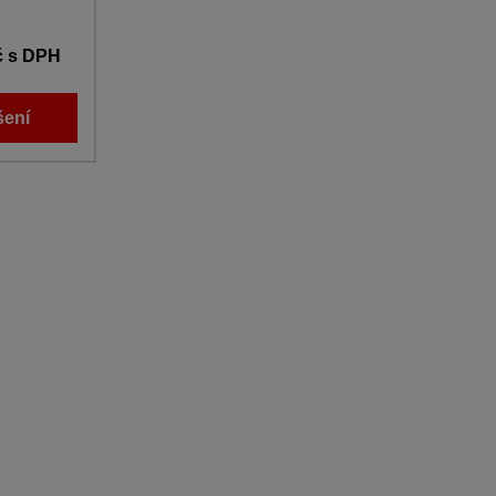
č
s DPH
šení