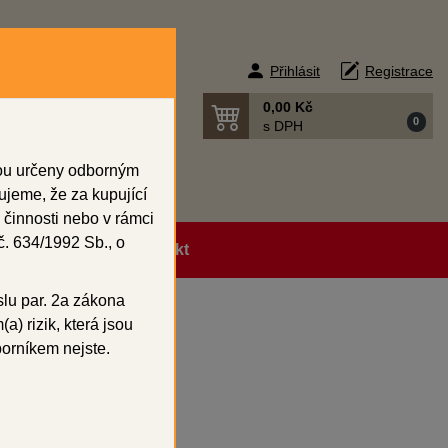
Přihlásit
Registrace
0,00 Kč
0
s DPH
sou určeny odborným
ujeme, že za kupující
 činnosti nebo v rámci
. 634/1992 Sb., o
ní podmínky
Kontakt
slu par. 2a zákona
a) rizik, která jsou
borníkem nejste.
l