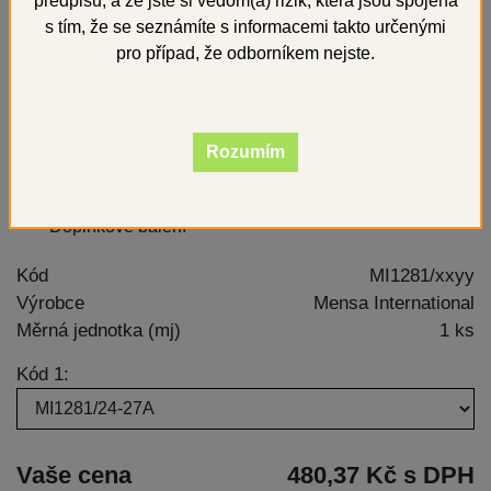
předpisů, a že jste si vědom(a) rizik, která jsou spojena
s tím, že se seznámíte s informacemi takto určenými
pro případ, že odborníkem nejste.
Rozumím
Doplňkové balení
Kód
MI1281/xxyy
Výrobce
Mensa International
Měrná jednotka (mj)
1 ks
Kód 1:
Vaše cena
480,37 Kč s DPH