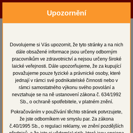
Upozornění
Menu
Hledat
Přihlásit
Košík
Domů
Vosky a předtvary
voskové předtvary
korunkové
Konstrukce pro keramiku - bloky 10 ks
Dovolujeme si Vás upozornit, že tyto stránky a na nich
dále obsažené informace jsou určeny odborným
Konstrukce pro
pracovníkům ve zdravotnictví a nejsou určeny široké
keramiku - bloky 10 ks
laické veřejnosti. Dále upozorňujeme, že za kupující
považujeme pouze fyzické a právnické osoby, které
jednají v rámci své podnikatelské činnosti nebo v
rámci samostatného výkonu svého povolání a
nevztahuje se na ně ustanovení zákona č. 634/1992
+
Sb., o ochraně spotřebitele, v platném znění.
Pokračováním v používání těchto stránek potvrzujete,
že jste odborníkem ve smyslu par. 2a zákona
č.40/1995 Sb., o regulaci reklamy, ve znění pozdějších