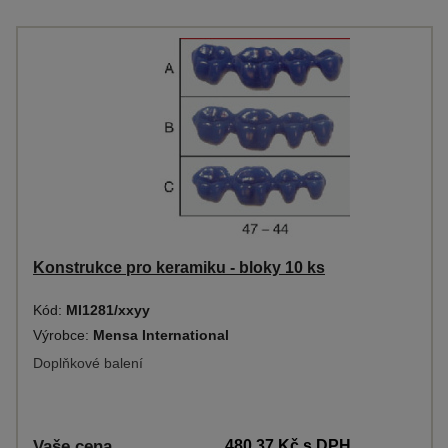
Konstrukce pro keramiku - bloky 10 ks
Kód:
MI1281/xxyy
Výrobce:
Mensa International
Doplňkové balení
Vaše cena
480,37 Kč
s DPH