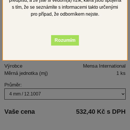
předpisů, a že jste si vědom(a) rizik, která jsou spojena
s tím, že se seznámíte s informacemi takto určenými
pro případ, že odborníkem nejste.
Rozumím
Výrobce
Mensa International
Měrná jednotka (mj)
1 ks
Průměr:
Vaše cena
532,40 Kč s DPH