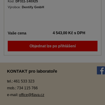
Kód:
DF311-140X25
Výrobce:
Dentify GmbH
Vaše cena
4 543,00 Kč
s DPH
Objednat lze po přihlášení
KONTAKT pro laboratoře
tel.:
461 533 323
mob.:
734 115 766
e-mail:
office@flava.cz