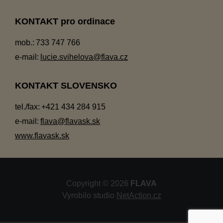
KONTAKT pro ordinace
mob.:
733 747 766
e-mail:
lucie.svihelova@flava.cz
KONTAKT SLOVENSKO
tel./fax:
+421 434 284 915
e-mail:
flava@flavask.sk
www.flavask.sk
Copyright © 2026
FLAVA
Vyrobilo studio
NetAction.cz