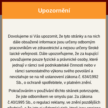
Upozornění
Menu
Hledat
Přihlásit
Košík
Domů
Vosky a předtvary
voskové předtvary
pro vtokový systém
Voskové vtoky zahnuté 50 ks
Dovolujeme si Vás upozornit, že tyto stránky a na nich
dále obsažené informace jsou určeny odborným
Voskové vtoky zahnuté
pracovníkům ve zdravotnictví a nejsou určeny široké
50 ks
laické veřejnosti. Dále upozorňujeme, že za kupující
považujeme pouze fyzické a právnické osoby, které
jednají v rámci své podnikatelské činnosti nebo v
rámci samostatného výkonu svého povolání a
nevztahuje se na ně ustanovení zákona č. 634/1992
+
Sb., o ochraně spotřebitele, v platném znění.
Pokračováním v používání těchto stránek potvrzujete,
že jste odborníkem ve smyslu par. 2a zákona
č.40/1995 Sb., o regulaci reklamy, ve znění pozdějších