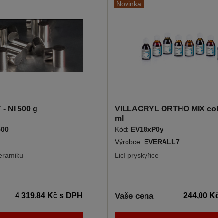
Novinka
 NI 500 g
VILLACRYL ORTHO MIX colo
ml
500
Kód:
EV18xP0y
Výrobce:
EVERALL7
keramiku
Licí pryskyřice
4 319,84 Kč
s DPH
Vaše cena
244,00 K