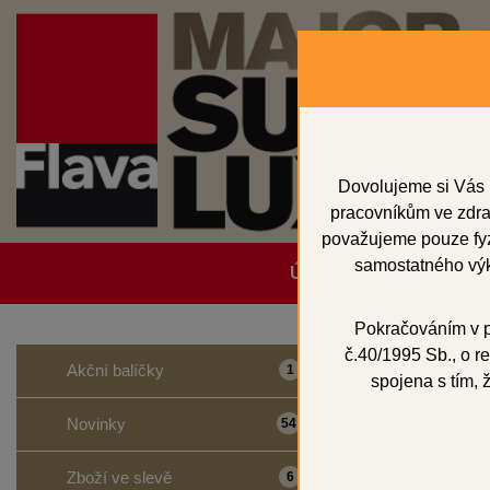
Dovolujeme si Vás 
pracovníkům ve zdrav
považujeme pouze fyzi
samostatného výk
Úvodní strana
Obcho
Pokračováním v po
č.40/1995 Sb., o re
Domů
Vosky a př
Akční balíčky
1
spojena s tím, 
PREP
Novinky
54
Zboží ve slevě
6