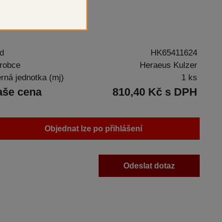
unkový vosk
d
HK65411624
robce
Heraeus Kulzer
rná jednotka (mj)
1 ks
aše cena
810,40 Kč s DPH
Objednat lze po přihlášení
Odeslat dotaz