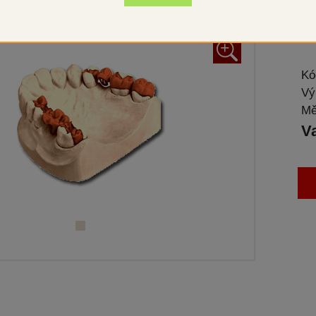
Kor
+
Kó
Vý
Mě
V