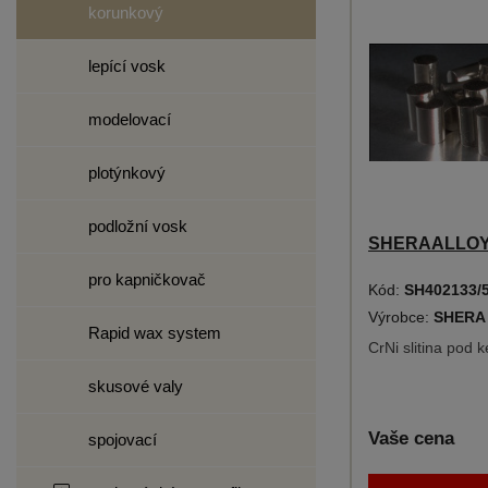
korunkový
lepící vosk
modelovací
plotýnkový
podložní vosk
SHERAALLOY -
pro kapničkovač
Kód:
SH402133/
Výrobce:
SHERA
Rapid wax system
CrNi slitina pod 
skusové valy
Vaše cena
spojovací