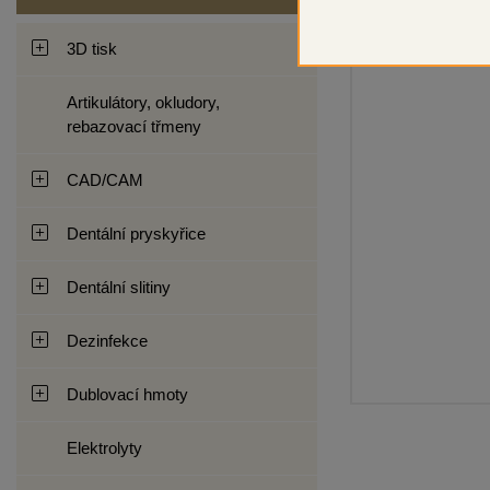
3D tisk
Artikulátory, okludory,
rebazovací třmeny
CAD/CAM
Dentální pryskyřice
Dentální slitiny
Dezinfekce
Dublovací hmoty
Elektrolyty