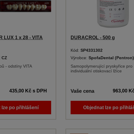
LUX 1 x 28 - VITA
DURACROL - 500 g
Kód:
SP4331302
 CZ
Výrobce:
SpofaDental (Pentron
bů - odstíny VITA
Samopolymerující pryskyřice pro
individuální otiskovací lžíce
435,00 Kč
s DPH
Vaše cena
963,00 K
 lze po přihlášení
Objednat lze po přihlá