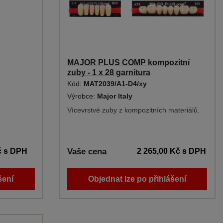
MAJOR PLUS COMP kompozitní
zuby - 1 x 28 garnitura
Kód:
MAT2039/A1-D4/xy
)
Výrobce:
Major Italy
Vícevrstvé zuby z kompozitních materiálů.
č
s DPH
Vaše cena
2 265,00 Kč
s DPH
šení
Objednat lze po přihlášení