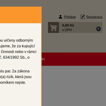
Přihlásit
Registrace
0,00 Kč
0
s DPH
sou určeny odborným
ujeme, že za kupující
 činnosti nebo v rámci
. 634/1992 Sb., o
ní podmínky
Kontakt
slu par. 2a zákona
a) rizik, která jsou
borníkem nejste.