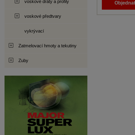
voskové dráty a profily
Objednat
voskové předtvary
vykrývací
Zatmelovací hmoty a tekutiny
Zuby