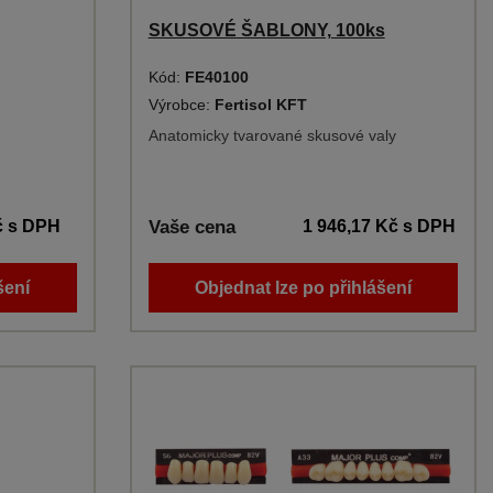
SKUSOVÉ ŠABLONY, 100ks
Kód:
FE40100
Výrobce:
Fertisol KFT
Anatomicky tvarované skusové valy
č
s DPH
Vaše cena
1 946,17 Kč
s DPH
šení
Objednat lze po přihlášení