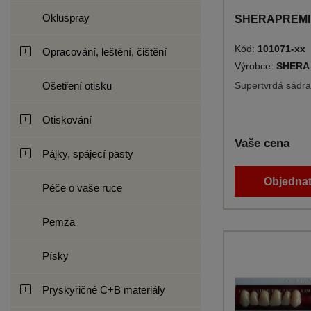
Okluspray
SHERAPREMIU
Kód:
101071-xx
Opracování, leštění, čištění
Výrobce:
SHERA
Ošetření otisku
Supertvrdá sádra 
Otiskování
Vaše cena
Pájky, spájecí pasty
Objednat
Péče o vaše ruce
Pemza
Písky
Pryskyřičné C+B materiály