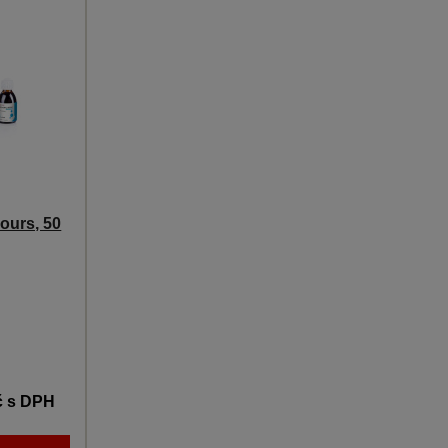
urs, 50
č
s DPH