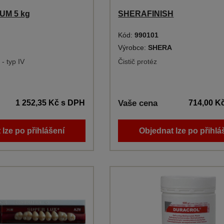
M 5 kg
SHERAFINISH
Kód:
990101
Výrobce:
SHERA
- typ IV
Čistič protéz
1 252,35 Kč
s DPH
Vaše cena
714,00 K
 lze po přihlášení
Objednat lze po přihlá