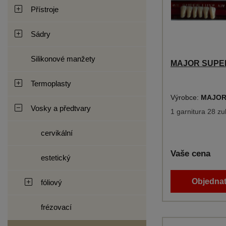
Přístroje
Sádry
Silikonové manžety
MAJOR SUPER 
Termoplasty
Výrobce:
MAJOR
Vosky a předtvary
1 garnitura 28 zu
cervikální
Vaše cena
estetický
Objednat
fóliový
frézovací