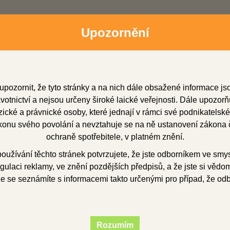
Upozornění
upozornit, že tyto stránky a na nich dále obsažené informace j
otnictví a nejsou určeny široké laické veřejnosti. Dále upozorň
cké a právnické osoby, které jednají v rámci své podnikatelské
onu svého povolání a nevztahuje se na ně ustanovení zákona č
dní zástupci
Soubory ke stažení
O firmě
Obchod
ochraně spotřebitele, v platném znění.
užívání těchto stránek potvrzujete, že jste odborníkem ve smy
gulaci reklamy, ve znění pozdějších předpisů, a že jste si vědom(
edtvary
korunkový
PREPON 100 g
že se seznámíte s informacemi takto určenými pro případ, že od
ON 100 g
Rozumím