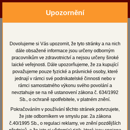
Upozornění
Menu
Hledat
Přihlásit
Košík
Domů
Vosky a předtvary
podložní vosk
FÓLIOVÝ PODLOŽNÍ VOSK tvrdý
Dovolujeme si Vás upozornit, že tyto stránky a na nich
dále obsažené informace jsou určeny odborným
FÓLIOVÝ PODLOŽNÍ
pracovníkům ve zdravotnictví a nejsou určeny široké
VOSK tvrdý
laické veřejnosti. Dále upozorňujeme, že za kupující
považujeme pouze fyzické a právnické osoby, které
jednají v rámci své podnikatelské činnosti nebo v
rámci samostatného výkonu svého povolání a
nevztahuje se na ně ustanovení zákona č. 634/1992
+
Sb., o ochraně spotřebitele, v platném znění.
Pokračováním v používání těchto stránek potvrzujete,
že jste odborníkem ve smyslu par. 2a zákona
č.40/1995 Sb., o regulaci reklamy, ve znění pozdějších