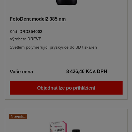
FotoDent model2 385 nm
Kód:
DRD354002
Výrobce:
DREVE
Světlem polymerující pryskyřice do 3D tiskáren
Vaše cena
8 426,46 Kč
s DPH
Objednat lze po přihlášení
Novinka