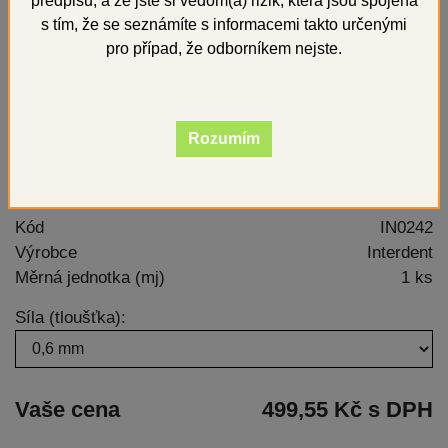
předpisů, a že jste si vědom(a) rizik, která jsou spojena
s tím, že se seznámíte s informacemi takto určenými
pro případ, že odborníkem nejste.
Rozumím
Kód
IN0242
Výrobce
Interdent
Měrná jednotka (mj)
1 ks
Síla (tloušťka):
Vaše cena
499,55 Kč s DPH