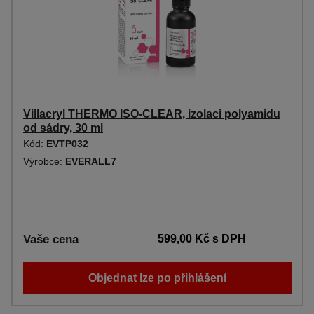
Villacryl THERMO ISO-CLEAR, izolaci polyamidu
od sádry, 30 ml
Kód:
EVTP032
Výrobce:
EVERALL7
Vaše cena
599,00 Kč
s DPH
Objednat lze po přihlášení