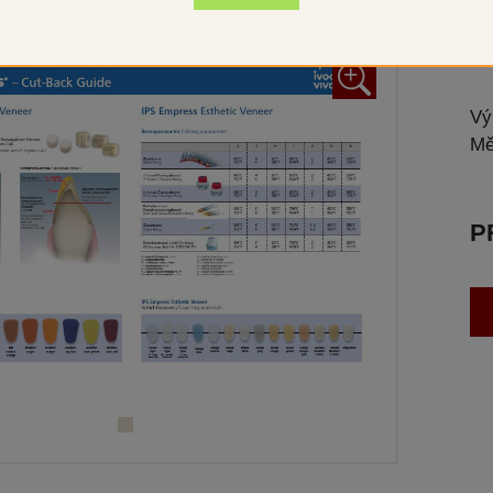
Pro
+
Vý
Mě
P