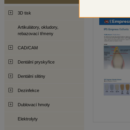
3D tisk
Artikulátory, okludory,
rebazovací třmeny
CAD/CAM
Dentální pryskyřice
Dentální slitiny
Dezinfekce
Dublovací hmoty
Elektrolyty