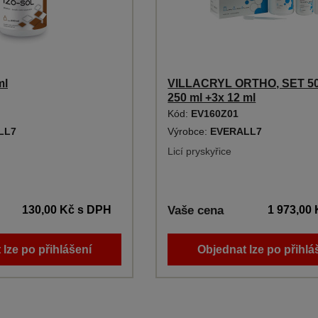
ml
VILLACRYL ORTHO, SET 50
250 ml +3x 12 ml
Kód:
EV160Z01
LL7
Výrobce:
EVERALL7
Licí pryskyřice
130,00 Kč
s DPH
Vaše cena
1 973,00
 lze po přihlášení
Objednat lze po přihlá