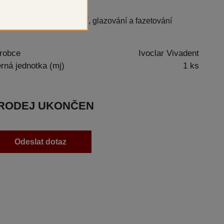
 individuální dobarvování, glazování a fazetování
robce
Ivoclar Vivadent
rná jednotka (mj)
1 ks
RODEJ UKONČEN
Odeslat dotaz