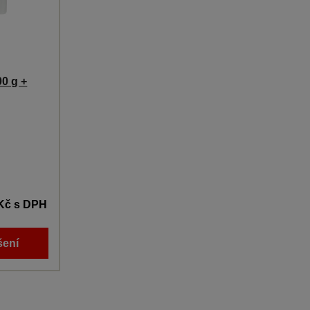
0 g +
 Kč
s DPH
šení