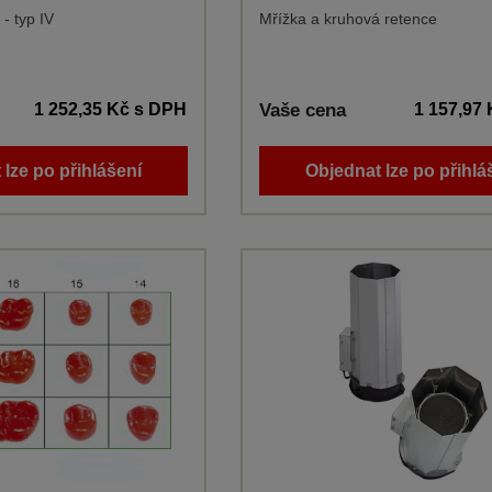
- typ IV
Mřížka a kruhová retence
1 252,35 Kč
s DPH
Vaše cena
1 157,97
 lze po přihlášení
Objednat lze po přihlá