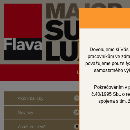
Dovolujeme si Vás 
pracovníkům ve zdrav
považujeme pouze fyzi
samostatného výk
Úvodní strana
Obcho
Pokračováním v po
č.40/1995 Sb., o re
Domů
Akční balíčky
1
spojena s tím, 
IPS E
Novinky
54
Zboží ve slevě
6