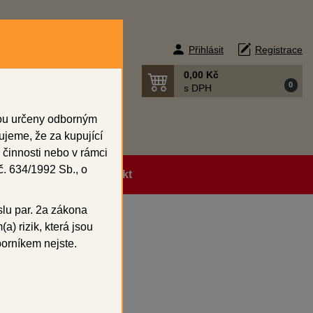
Přihlásit
Registrace
0,00 Kč
0
s DPH
sou určeny odborným
ujeme, že za kupující
 činnosti nebo v rámci
. 634/1992 Sb., o
ní podmínky
Kontakt
slu par. 2a zákona
a) rizik, která jsou
borníkem nejste.