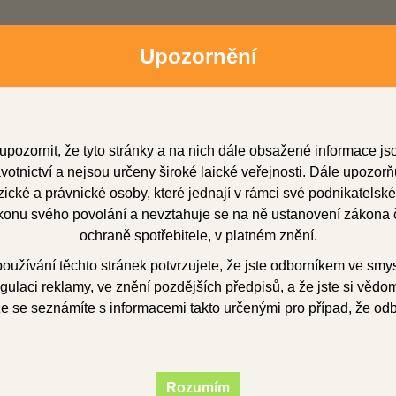
Upozornění
upozornit, že tyto stránky a na nich dále obsažené informace j
otnictví a nejsou určeny široké laické veřejnosti. Dále upozorň
cké a právnické osoby, které jednají v rámci své podnikatelské
onu svého povolání a nevztahuje se na ně ustanovení zákona č
dní zástupci
Soubory ke stažení
O firmě
Obchod
ochraně spotřebitele, v platném znění.
užívání těchto stránek potvrzujete, že jste odborníkem ve smy
gulaci reklamy, ve znění pozdějších předpisů, a že jste si vědom(
že se seznámíte s informacemi takto určenými pro případ, že od
mpress Venner Kit
Rozumím