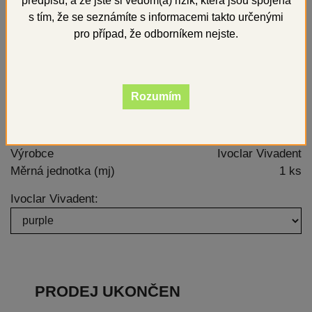
předpisů, a že jste si vědom(a) rizik, která jsou spojena
s tím, že se seznámíte s informacemi takto určenými
pro případ, že odborníkem nejste.
Rozumím
klasická, dobře osvědčená metalokeramika
Výrobce
Ivoclar Vivadent
Měrná jednotka (mj)
1 ks
Ivoclar Vivadent:
PRODEJ UKONČEN