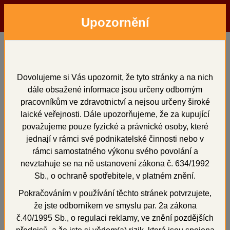
Upozornění
Menu
Hledat
Přihlásit
Košík
Domů
IPS Classic V I-Opaquer
Dovolujeme si Vás upozornit, že tyto stránky a na nich
dále obsažené informace jsou určeny odborným
3 g
pracovníkům ve zdravotnictví a nejsou určeny široké
laické veřejnosti. Dále upozorňujeme, že za kupující
považujeme pouze fyzické a právnické osoby, které
jednají v rámci své podnikatelské činnosti nebo v
rámci samostatného výkonu svého povolání a
+
nevztahuje se na ně ustanovení zákona č. 634/1992
Sb., o ochraně spotřebitele, v platném znění.
Pokračováním v používání těchto stránek potvrzujete,
že jste odborníkem ve smyslu par. 2a zákona
č.40/1995 Sb., o regulaci reklamy, ve znění pozdějších