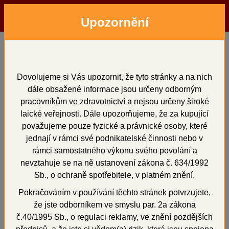
Upozornění
Menu
Hledat
Přihlásit
Košík
Domů
Dentální pryskyřice
pro opravy
INTERACRYL COLD 500 ml
Dovolujeme si Vás upozornit, že tyto stránky a na nich
dále obsažené informace jsou určeny odborným
INTERACRYL COLD 500
pracovníkům ve zdravotnictví a nejsou určeny široké
ml
laické veřejnosti. Dále upozorňujeme, že za kupující
považujeme pouze fyzické a právnické osoby, které
jednají v rámci své podnikatelské činnosti nebo v
rámci samostatného výkonu svého povolání a
nevztahuje se na ně ustanovení zákona č. 634/1992
+
Sb., o ochraně spotřebitele, v platném znění.
Pokračováním v používání těchto stránek potvrzujete,
že jste odborníkem ve smyslu par. 2a zákona
č.40/1995 Sb., o regulaci reklamy, ve znění pozdějších