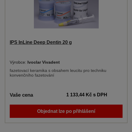
IPS InLine Deep Dentin 20 g
Výrobce:
Ivoclar Vivadent
fazetovací keramika s obsahem leucitu pro techniku
konvenčního fazetování
Vaše cena
1 133,44 Kč
s DPH
Objednat lze po přihlášení