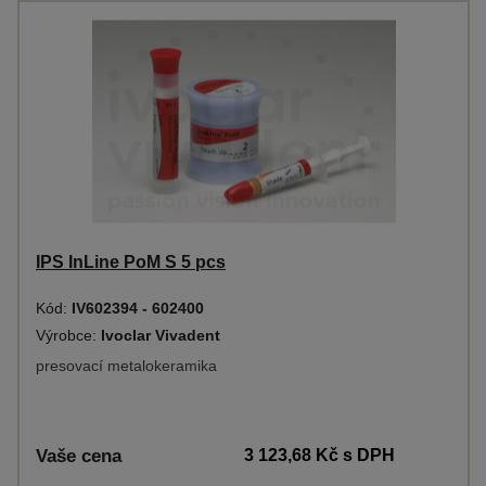
IPS InLine PoM S 5 pcs
Kód:
IV602394 - 602400
Výrobce:
Ivoclar Vivadent
presovací metalokeramika
Vaše cena
3 123,68 Kč
s DPH