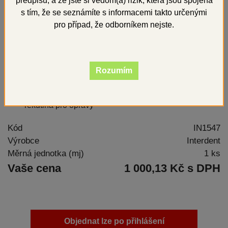
předpisů, a že jste si vědom(a) rizik, která jsou spojena
s tím, že se seznámíte s informacemi takto určenými
pro případ, že odborníkem nejste.
Rozumím
Tekutina pro opravy
Kód
IN1547
Výrobce
Interdent
Měrná jednotka (mj)
1 ks
Vaše cena
1 000,13 Kč s DPH
Objednat lze po přihlášení